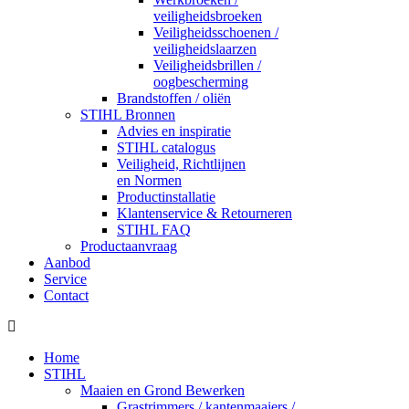
veiligheidsbroeken
Veiligheidsschoenen /
veiligheidslaarzen
Veiligheidsbrillen /
oogbescherming
Brandstoffen / oliën
STIHL Bronnen
Advies en inspiratie
STIHL catalogus
Veiligheid, Richtlijnen
en Normen
Productinstallatie
Klantenservice & Retourneren
STIHL FAQ
Productaanvraag
Aanbod
Service
Contact
Home
STIHL
Maaien en Grond Bewerken
Grastrimmers / kantenmaaiers /