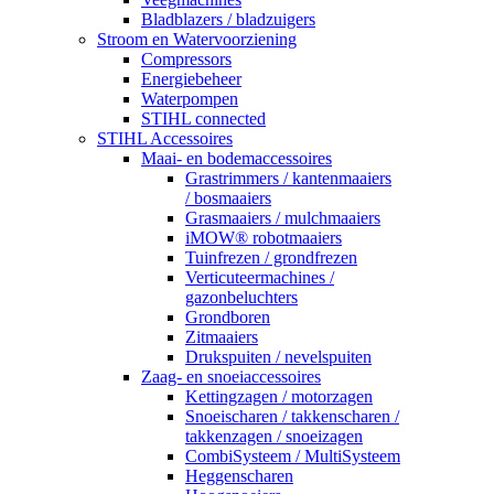
Bladblazers / bladzuigers
Stroom en Watervoorziening
Compressors
Energiebeheer
Waterpompen
STIHL connected
STIHL Accessoires
Maai- en bodemaccessoires
Grastrimmers / kantenmaaiers
/ bosmaaiers
Grasmaaiers / mulchmaaiers
iMOW® robotmaaiers
Tuinfrezen / grondfrezen
Verticuteermachines /
gazonbeluchters
Grondboren
Zitmaaiers
Drukspuiten / nevelspuiten
Zaag- en snoeiaccessoires
Kettingzagen / motorzagen
Snoeischaren / takkenscharen /
takkenzagen / snoeizagen
CombiSysteem / MultiSysteem
Heggenscharen