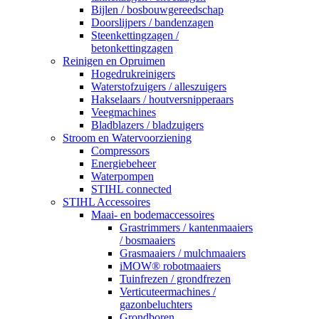
Bijlen / bosbouwgereedschap
Doorslijpers / bandenzagen
Steenkettingzagen /
betonkettingzagen
Reinigen en Opruimen
Hogedrukreinigers
Waterstofzuigers / alleszuigers
Hakselaars / houtversnipperaars
Veegmachines
Bladblazers / bladzuigers
Stroom en Watervoorziening
Compressors
Energiebeheer
Waterpompen
STIHL connected
STIHL Accessoires
Maai- en bodemaccessoires
Grastrimmers / kantenmaaiers
/ bosmaaiers
Grasmaaiers / mulchmaaiers
iMOW® robotmaaiers
Tuinfrezen / grondfrezen
Verticuteermachines /
gazonbeluchters
Grondboren