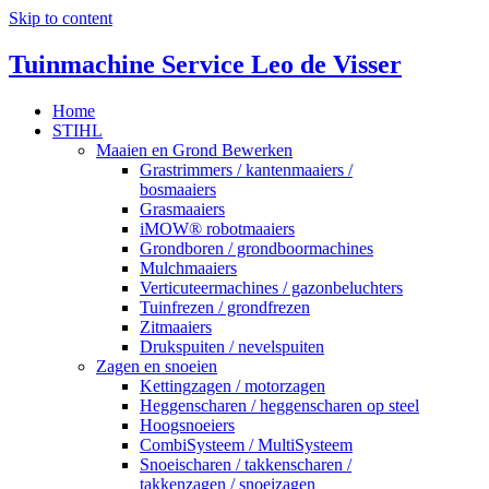
Skip to content
Tuinmachine Service Leo de Visser
Home
STIHL
Maaien en Grond Bewerken
Grastrimmers / kantenmaaiers /
bosmaaiers
Grasmaaiers
iMOW® robotmaaiers
Grondboren / grondboormachines
Mulchmaaiers
Verticuteermachines / gazonbeluchters
Tuinfrezen / grondfrezen
Zitmaaiers
Drukspuiten / nevelspuiten
Zagen en snoeien
Kettingzagen / motorzagen
Heggenscharen / heggenscharen op steel
Hoogsnoeiers
CombiSysteem / MultiSysteem
Snoeischaren / takkenscharen /
takkenzagen / snoeizagen