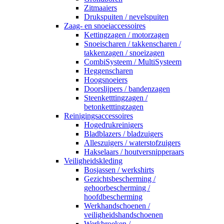
Zitmaaiers
Drukspuiten / nevelspuiten
Zaag- en snoeiaccessoires
Kettingzagen / motorzagen
Snoeischaren / takkenscharen /
takkenzagen / snoeizagen
CombiSysteem / MultiSysteem
Heggenscharen
Hoogsnoeiers
Doorslijpers / bandenzagen
Steenketttingzagen /
betonketttingzagen
Reinigingsaccessoires
Hogedrukreinigers
Bladblazers / bladzuigers
Alleszuigers / waterstofzuigers
Hakselaars / houtversnipperaars
Veiligheidskleding
Bosjassen / werkshirts
Gezichtsbescherming /
gehoorbescherming /
hoofdbescherming
Werkhandschoenen /
veiligheidshandschoenen
Werkbroeken /