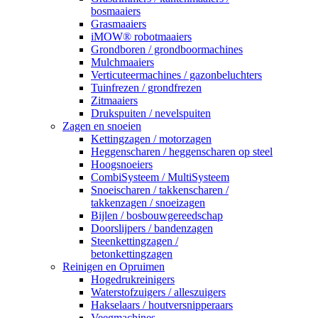
bosmaaiers
Grasmaaiers
iMOW® robotmaaiers
Grondboren / grondboormachines
Mulchmaaiers
Verticuteermachines / gazonbeluchters
Tuinfrezen / grondfrezen
Zitmaaiers
Drukspuiten / nevelspuiten
Zagen en snoeien
Kettingzagen / motorzagen
Heggenscharen / heggenscharen op steel
Hoogsnoeiers
CombiSysteem / MultiSysteem
Snoeischaren / takkenscharen /
takkenzagen / snoeizagen
Bijlen / bosbouwgereedschap
Doorslijpers / bandenzagen
Steenkettingzagen /
betonkettingzagen
Reinigen en Opruimen
Hogedrukreinigers
Waterstofzuigers / alleszuigers
Hakselaars / houtversnipperaars
Veegmachines