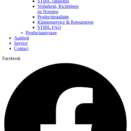
STIHL catalogus
Veiligheid, Richtlijnen
en Normen
Productinstallatie
Klantenservice & Retourneren
STIHL FAQ
Productaanvraag
Aanbod
Service
Contact
Facebook