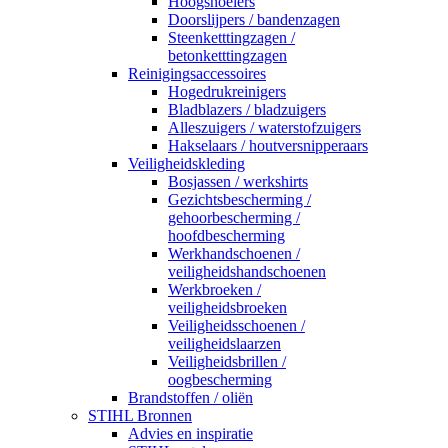
Hoogsnoeiers
Doorslijpers / bandenzagen
Steenketttingzagen /
betonketttingzagen
Reinigingsaccessoires
Hogedrukreinigers
Bladblazers / bladzuigers
Alleszuigers / waterstofzuigers
Hakselaars / houtversnipperaars
Veiligheidskleding
Bosjassen / werkshirts
Gezichtsbescherming /
gehoorbescherming /
hoofdbescherming
Werkhandschoenen /
veiligheidshandschoenen
Werkbroeken /
veiligheidsbroeken
Veiligheidsschoenen /
veiligheidslaarzen
Veiligheidsbrillen /
oogbescherming
Brandstoffen / oliën
STIHL Bronnen
Advies en inspiratie