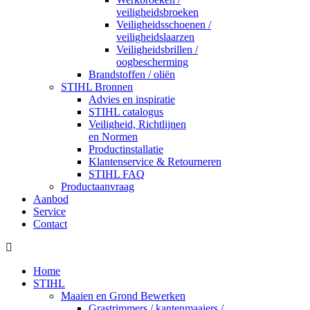
veiligheidsbroeken
Veiligheidsschoenen /
veiligheidslaarzen
Veiligheidsbrillen /
oogbescherming
Brandstoffen / oliën
STIHL Bronnen
Advies en inspiratie
STIHL catalogus
Veiligheid, Richtlijnen
en Normen
Productinstallatie
Klantenservice & Retourneren
STIHL FAQ
Productaanvraag
Aanbod
Service
Contact
Home
STIHL
Maaien en Grond Bewerken
Grastrimmers / kantenmaaiers /