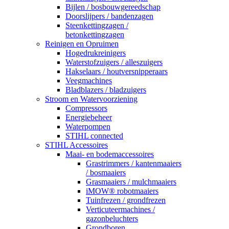
Bijlen / bosbouwgereedschap
Doorslijpers / bandenzagen
Steenkettingzagen /
betonkettingzagen
Reinigen en Opruimen
Hogedrukreinigers
Waterstofzuigers / alleszuigers
Hakselaars / houtversnipperaars
Veegmachines
Bladblazers / bladzuigers
Stroom en Watervoorziening
Compressors
Energiebeheer
Waterpompen
STIHL connected
STIHL Accessoires
Maai- en bodemaccessoires
Grastrimmers / kantenmaaiers
/ bosmaaiers
Grasmaaiers / mulchmaaiers
iMOW® robotmaaiers
Tuinfrezen / grondfrezen
Verticuteermachines /
gazonbeluchters
Grondboren