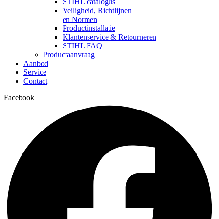
STIHL catalogus
Veiligheid, Richtlijnen
en Normen
Productinstallatie
Klantenservice & Retourneren
STIHL FAQ
Productaanvraag
Aanbod
Service
Contact
Facebook