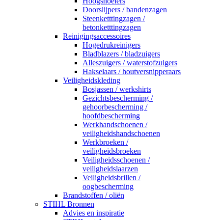
Hoogsnoeiers
Doorslijpers / bandenzagen
Steenketttingzagen /
betonketttingzagen
Reinigingsaccessoires
Hogedrukreinigers
Bladblazers / bladzuigers
Alleszuigers / waterstofzuigers
Hakselaars / houtversnipperaars
Veiligheidskleding
Bosjassen / werkshirts
Gezichtsbescherming /
gehoorbescherming /
hoofdbescherming
Werkhandschoenen /
veiligheidshandschoenen
Werkbroeken /
veiligheidsbroeken
Veiligheidsschoenen /
veiligheidslaarzen
Veiligheidsbrillen /
oogbescherming
Brandstoffen / oliën
STIHL Bronnen
Advies en inspiratie