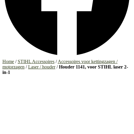
Home
/
STIHL Accessoires
/
Accessoires voor kettingzagen /
motorzagen
/
Laser / houder
/
Houder 1141, voor STIHL laser 2-
in-1