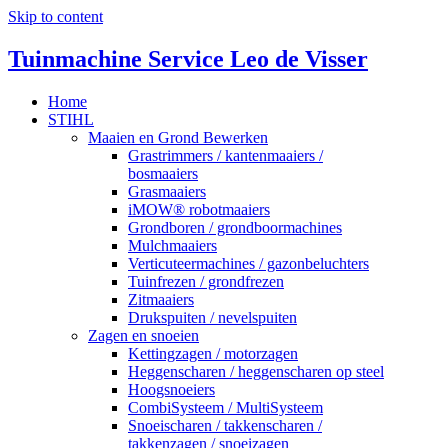
Skip to content
Tuinmachine Service Leo de Visser
Home
STIHL
Maaien en Grond Bewerken
Grastrimmers / kantenmaaiers /
bosmaaiers
Grasmaaiers
iMOW® robotmaaiers
Grondboren / grondboormachines
Mulchmaaiers
Verticuteermachines / gazonbeluchters
Tuinfrezen / grondfrezen
Zitmaaiers
Drukspuiten / nevelspuiten
Zagen en snoeien
Kettingzagen / motorzagen
Heggenscharen / heggenscharen op steel
Hoogsnoeiers
CombiSysteem / MultiSysteem
Snoeischaren / takkenscharen /
takkenzagen / snoeizagen