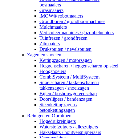
bosmaaiers
Grasmaaiers
iMOW® robotmaaiers
Grondboren / grondboormachines
Mulchmaaiers
Verticuteermachines / gazonbeluchters
Tuinfrezen / grondfrezen
Zitmaaiers
Drukspuiten / nevelspuiten
Zagen en snoeien
Kettingzagen / motorzagen
Heggenscharen / heggenscharen op steel
Hoogsnoeiers
CombiSysteem / MultiSysteem
Snoeischaren / takkenscharen /
takkenzagen / snoeizagen
Bijlen / bosbouwgereedschap
Doorslijpers / bandenzagen
Steenkettingzagen /
betonkettingzagen
Reinigen en Opruimen
Hogedrukreinigers
Waterstofzuigers / alleszuigers
Hakselaars / houtversnipperaars
Veegmachines