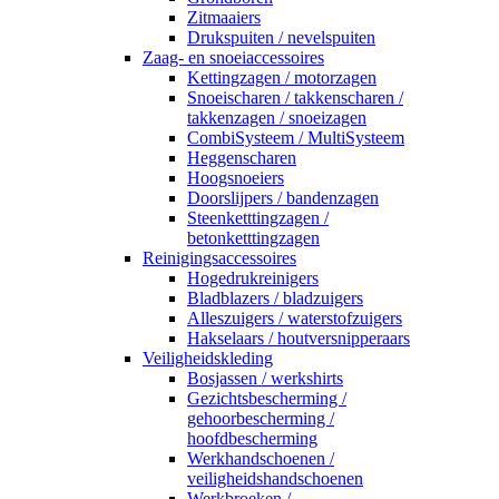
Zitmaaiers
Drukspuiten / nevelspuiten
Zaag- en snoeiaccessoires
Kettingzagen / motorzagen
Snoeischaren / takkenscharen /
takkenzagen / snoeizagen
CombiSysteem / MultiSysteem
Heggenscharen
Hoogsnoeiers
Doorslijpers / bandenzagen
Steenketttingzagen /
betonketttingzagen
Reinigingsaccessoires
Hogedrukreinigers
Bladblazers / bladzuigers
Alleszuigers / waterstofzuigers
Hakselaars / houtversnipperaars
Veiligheidskleding
Bosjassen / werkshirts
Gezichtsbescherming /
gehoorbescherming /
hoofdbescherming
Werkhandschoenen /
veiligheidshandschoenen
Werkbroeken /