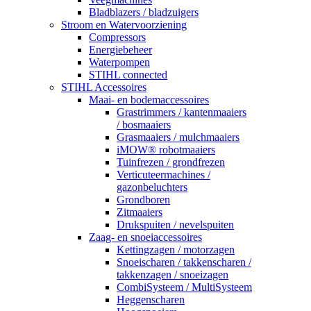
Bladblazers / bladzuigers
Stroom en Watervoorziening
Compressors
Energiebeheer
Waterpompen
STIHL connected
STIHL Accessoires
Maai- en bodemaccessoires
Grastrimmers / kantenmaaiers
/ bosmaaiers
Grasmaaiers / mulchmaaiers
iMOW® robotmaaiers
Tuinfrezen / grondfrezen
Verticuteermachines /
gazonbeluchters
Grondboren
Zitmaaiers
Drukspuiten / nevelspuiten
Zaag- en snoeiaccessoires
Kettingzagen / motorzagen
Snoeischaren / takkenscharen /
takkenzagen / snoeizagen
CombiSysteem / MultiSysteem
Heggenscharen