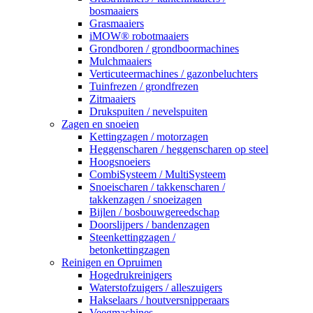
bosmaaiers
Grasmaaiers
iMOW® robotmaaiers
Grondboren / grondboormachines
Mulchmaaiers
Verticuteermachines / gazonbeluchters
Tuinfrezen / grondfrezen
Zitmaaiers
Drukspuiten / nevelspuiten
Zagen en snoeien
Kettingzagen / motorzagen
Heggenscharen / heggenscharen op steel
Hoogsnoeiers
CombiSysteem / MultiSysteem
Snoeischaren / takkenscharen /
takkenzagen / snoeizagen
Bijlen / bosbouwgereedschap
Doorslijpers / bandenzagen
Steenkettingzagen /
betonkettingzagen
Reinigen en Opruimen
Hogedrukreinigers
Waterstofzuigers / alleszuigers
Hakselaars / houtversnipperaars
Veegmachines