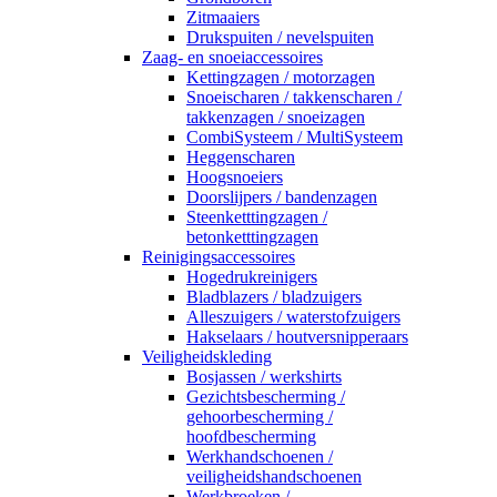
Zitmaaiers
Drukspuiten / nevelspuiten
Zaag- en snoeiaccessoires
Kettingzagen / motorzagen
Snoeischaren / takkenscharen /
takkenzagen / snoeizagen
CombiSysteem / MultiSysteem
Heggenscharen
Hoogsnoeiers
Doorslijpers / bandenzagen
Steenketttingzagen /
betonketttingzagen
Reinigingsaccessoires
Hogedrukreinigers
Bladblazers / bladzuigers
Alleszuigers / waterstofzuigers
Hakselaars / houtversnipperaars
Veiligheidskleding
Bosjassen / werkshirts
Gezichtsbescherming /
gehoorbescherming /
hoofdbescherming
Werkhandschoenen /
veiligheidshandschoenen
Werkbroeken /