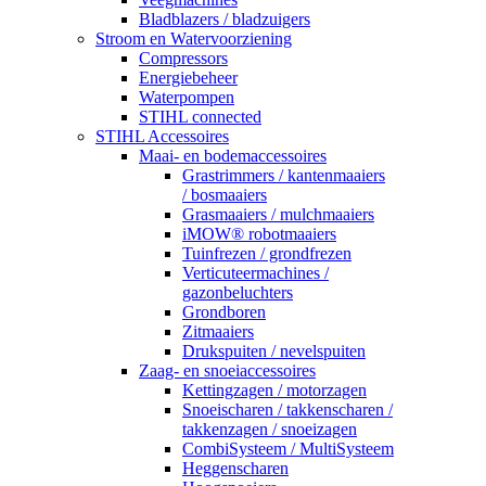
Bladblazers / bladzuigers
Stroom en Watervoorziening
Compressors
Energiebeheer
Waterpompen
STIHL connected
STIHL Accessoires
Maai- en bodemaccessoires
Grastrimmers / kantenmaaiers
/ bosmaaiers
Grasmaaiers / mulchmaaiers
iMOW® robotmaaiers
Tuinfrezen / grondfrezen
Verticuteermachines /
gazonbeluchters
Grondboren
Zitmaaiers
Drukspuiten / nevelspuiten
Zaag- en snoeiaccessoires
Kettingzagen / motorzagen
Snoeischaren / takkenscharen /
takkenzagen / snoeizagen
CombiSysteem / MultiSysteem
Heggenscharen