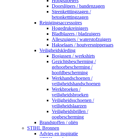
Hoogsnoeiers
Doorslijpers / bandenzagen
Steenketttingzagen /
betonketttingzagen
Reinigingsaccessoires
Hogedrukreinigers
Bladblazers / bladzuigers
Alleszuigers / waterstofzuigers
Hakselaars / houtversnipperaars
Veiligheidskleding
Bosjassen / werkshirts
Gezichtsbescherming /
gehoorbescherming /
hoofdbescherming
Werkhandschoenen /
veiligheidshandschoenen
Werkbroeken /
veiligheidsbroeken
Veiligheidsschoenen /
veiligheidslaarzen
Veiligheidsbrillen /
oogbescherming
Brandstoffen / oliën
STIHL Bronnen
Advies en inspiratie