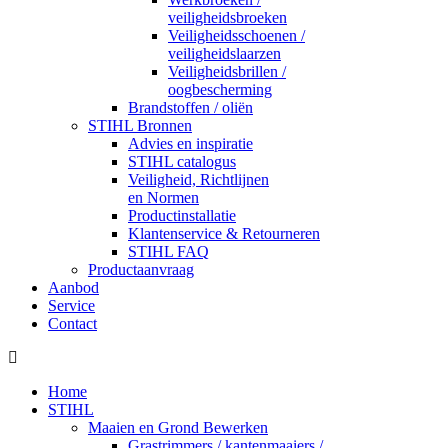
veiligheidsbroeken
Veiligheidsschoenen /
veiligheidslaarzen
Veiligheidsbrillen /
oogbescherming
Brandstoffen / oliën
STIHL Bronnen
Advies en inspiratie
STIHL catalogus
Veiligheid, Richtlijnen
en Normen
Productinstallatie
Klantenservice & Retourneren
STIHL FAQ
Productaanvraag
Aanbod
Service
Contact
Home
STIHL
Maaien en Grond Bewerken
Grastrimmers / kantenmaaiers /