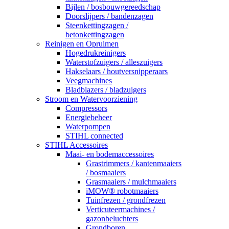
Bijlen / bosbouwgereedschap
Doorslijpers / bandenzagen
Steenkettingzagen /
betonkettingzagen
Reinigen en Opruimen
Hogedrukreinigers
Waterstofzuigers / alleszuigers
Hakselaars / houtversnipperaars
Veegmachines
Bladblazers / bladzuigers
Stroom en Watervoorziening
Compressors
Energiebeheer
Waterpompen
STIHL connected
STIHL Accessoires
Maai- en bodemaccessoires
Grastrimmers / kantenmaaiers
/ bosmaaiers
Grasmaaiers / mulchmaaiers
iMOW® robotmaaiers
Tuinfrezen / grondfrezen
Verticuteermachines /
gazonbeluchters
Grondboren