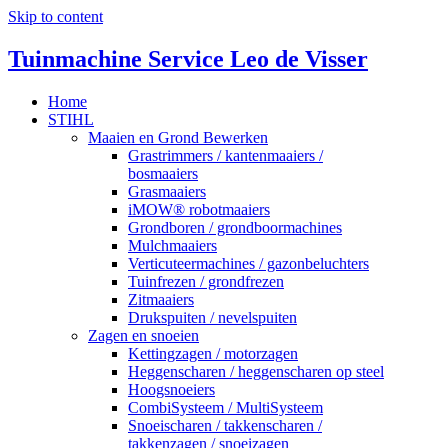
Skip to content
Tuinmachine Service Leo de Visser
Home
STIHL
Maaien en Grond Bewerken
Grastrimmers / kantenmaaiers /
bosmaaiers
Grasmaaiers
iMOW® robotmaaiers
Grondboren / grondboormachines
Mulchmaaiers
Verticuteermachines / gazonbeluchters
Tuinfrezen / grondfrezen
Zitmaaiers
Drukspuiten / nevelspuiten
Zagen en snoeien
Kettingzagen / motorzagen
Heggenscharen / heggenscharen op steel
Hoogsnoeiers
CombiSysteem / MultiSysteem
Snoeischaren / takkenscharen /
takkenzagen / snoeizagen